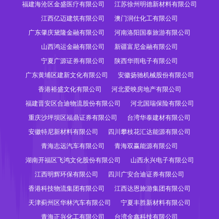
福建海沧区金盛医疗有限公司
江苏徐州明德新材料有限公司
江西亿迈建筑有限公司
澳门润仕化工有限公司
广东肇庆黛隆金融有限公司
河南洛阳国泰旅游有限公司
山西鸿运金融有限公司
新疆富尼金融有限公司
宁夏广源证券有限公司
陕西华雨电子有限公司
广东黄埔区建新文化有限公司
安徽扬驰机械股份有限公司
香港裕盛文化有限公司
河北爱映房地产有限公司
福建晋安区合迪物流股份有限公司
河北国瑞保险有限公司
重庆沙坪坝区福鼎证券有限公司
台湾华泰建材有限公司
安徽特尼新材料有限公司
四川攀枝花汇达能源有限公司
青海志远汽车有限公司
青海双赢能源有限公司
湖南开福区飞鸿文化股份有限公司
山西永兴电子有限公司
江西明辉环保有限公司
四川广安合迪证券有限公司
香港科技物流集团有限公司
江西达恩旅游集团有限公司
天津蓟州区华林汽车有限公司
宁夏丰胜新材料有限公司
青海正兴化工有限公司
台湾金鑫科技有限公司